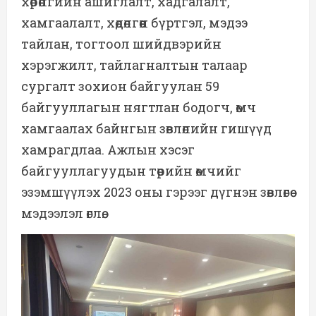
хөрөнгийн ашиглалт, хадгалалт,
хамгаалалт, хөдөлгөөн бүртгэл, мэдээ
тайлан, тогтоол шийдвэрийн
хэрэгжилт, тайлагналтын талаар
сургалт зохион байгуулан 59
байгууллагын нягтлан бодогч, өмч
хамгаалах байнгын зөвлөлийн гишүүд
хамрагдлаа. Ажлын хэсэг
байгууллагуудын төрийн өмчийг
эзэмшүүлэх 2023 оны гэрээг дүгнэн зөвлөгөө
мэдээлэл өглөө.