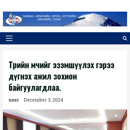
Skip
to
content
Primary
Menu
Төрийн өмчийг эзэмшүүлэх гэрээ
дүгнэх ажил зохион
байгуулагдлаа.
user
December 3, 2024