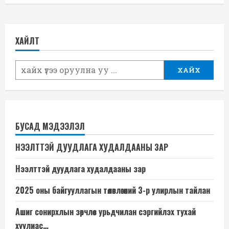
u
e
ХАЙЛТ
R
e
ХАЙХ
a
d
БУСАД МЭДЭЭЛЭЛ
i
НЭЭЛТТЭЙ ДУУДЛАГА ХУДАЛДААНЫ ЗАР
n
Нээлттэй дуудлага худалдааны зар
g
2025 оны байгууллагын төлөвлөгөөний 3-р улирлын тайлан
Ашиг сонирхлын зөрчлөөс урьдчилан сэргийлэх тухай
хуулиас…