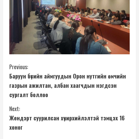
C
Previous:
Баруун бүсийн аймгуудын Орон нутгийн өмчийн
o
газрын ажилтан, албан хаагчдын нэгдсэн
n
сургалт боллоо
t
Next:
i
Жендэрт суурилсан хүчирхийлэлтэй тэмцэх 16
хоног
n