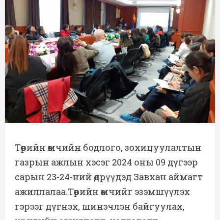
Төрийн өмчийн бодлого, зохицуулалтын
газрын ажлын хэсэг 2024 оны 09 дүгээр
сарын 23-24-ний өдрүүдэд Завхан аймагт
ажиллалаа.Төрийн өмчийг эзэмшүүлэх
гэрээг дүгнэх, шинэчлэн байгуулах,