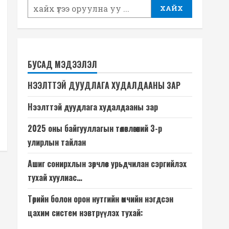
ХАЙХ
БУСАД МЭДЭЭЛЭЛ
НЭЭЛТТЭЙ ДУУДЛАГА ХУДАЛДААНЫ ЗАР
Нээлттэй дуудлага худалдааны зар
2025 оны байгууллагын төлөвлөгөөний 3-р
улирлын тайлан
Ашиг сонирхлын зөрчлөөс урьдчилан сэргийлэх
тухай хуулиас…
Төрийн болон орон нутгийн өмчийн нэгдсэн
цахим систем нэвтрүүлэх тухай: