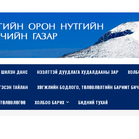
ШИЛЭН ДАНС
НЭЭЛТТЭЙ ДУУДЛАГА ХУДАЛДААНЫ ЗАР
ХОЛБ
ТГЭСЭН ТАЙЛАН
ХӨГЖЛИЙН БОДЛОГО, ТӨЛӨВЛӨЛТИЙН БАРИМТ БИЧ
 ТӨЛӨВЛӨГӨӨ
ХОЛБОО БАРИХ
БИДНИЙ ТУХАЙ