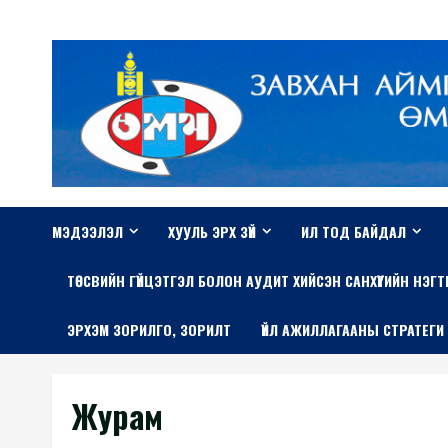
Skip
to
content
МЭДЭЭЛЭЛ
ХУУЛЬ ЭРХ ЗҮЙ
ИЛ ТОД БАЙДАЛ
TӨСВИЙН ГҮЙЦЭТГЭЛ БОЛОН АУДИТ ХИЙСЭН САНХҮҮГИЙН НЭГ
ЭРХЭМ ЗОРИЛГО, ЗОРИЛТ
ҮЙЛ АЖИЛЛАГААНЫ СТРАТЕГИ
Журам