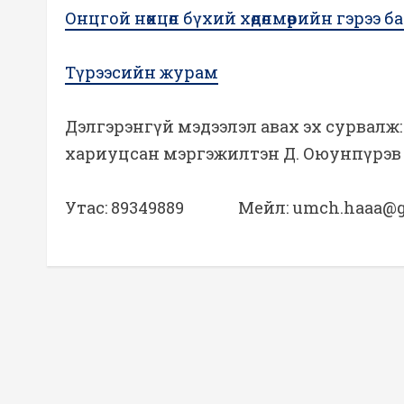
Онцгой нөхцөл бүхий хөдөлмөрийн гэрээ
Түрээсийн журам
Дэлгэрэнгүй мэдээлэл авах эх сурвалж: 
хариуцсан мэргэжилтэн Д. Оюунпүрэв
Утас: 89349889 Мейл: umch.haaa@g