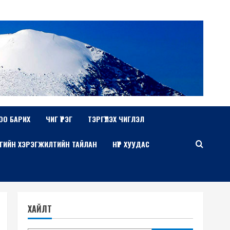
ОО БАРИХ
ЧИГ ҮҮРЭГ
ТЭРГҮҮЛЭХ ЧИГЛЭЛ
ГИЙН ХЭРЭГЖИЛТИЙН ТАЙЛАН
НҮҮР ХУУДАС
ХАЙЛТ