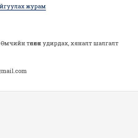
 байгуулах журам
Өмчийн төлөөлөн удирдах, хяналт шалгалт
mail.com