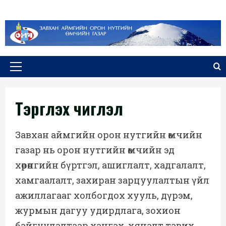
Skip
to
content
Primary
Menu
Тэргүүлэх чиглэл
Завхан аймгийн орон нутгийн өмчийн
газар нь орон нутгийн өмчийн эд
хөрөнгийн бүртгэл, ашиглалт, хадгалалт,
хамгаалалт, захиран зарцуулалтын үйл
ажиллагааг холбогдох хууль, дүрэм,
журмын дагуу удирдлага, зохион
байгуулалтаар хангах, хяналт тавих,