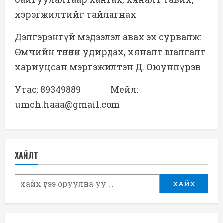
хэрэгжилтийг тайлагнах
Дэлгэрэнгүй мэдээлэл авах эх сурвалж:
Өмчийн төлөөлөн удирдах, хяналт шалгалт
хариуцсан мэргэжилтэн Д. Оюунпүрэв
Утас: 89349889 Мейл:
umch.haaa@gmail.com
ХАЙЛТ
ХАЙХ