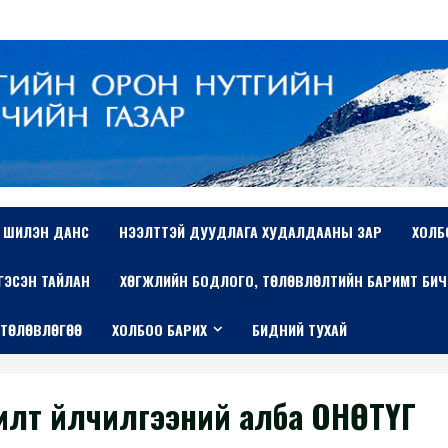
ШИЛЭН ДАНС
НЭЭЛТТЭЙ ДУУДЛАГА ХУДАЛДААНЫ ЗАР
ХОЛБ
ТГЭСЭН ТАЙЛАН
ХӨГЖЛИЙН БОДЛОГО, ТӨЛӨВЛӨЛТИЙН БАРИМТ БИЧ
 ТӨЛӨВЛӨГӨӨ
ХОЛБОО БАРИХ
БИДНИЙ ТУХАЙ
илт үйлчилгээний алба ОНӨТҮГ