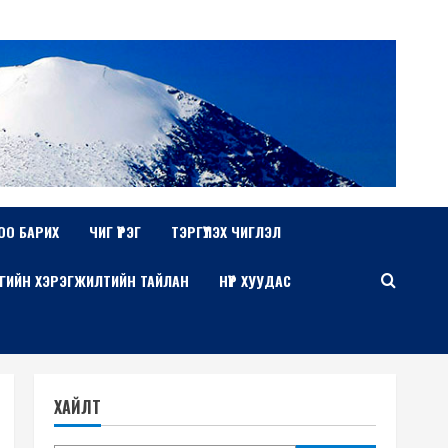
ОО БАРИХ
ЧИГ ҮҮРЭГ
ТЭРГҮҮЛЭХ ЧИГЛЭЛ
ГИЙН ХЭРЭГЖИЛТИЙН ТАЙЛАН
НҮҮР ХУУДАС
ХАЙЛТ