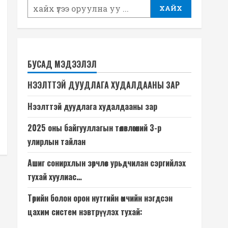
ХАЙХ
БУСАД МЭДЭЭЛЭЛ
НЭЭЛТТЭЙ ДУУДЛАГА ХУДАЛДААНЫ ЗАР
Нээлттэй дуудлага худалдааны зар
2025 оны байгууллагын төлөвлөгөөний 3-р
улирлын тайлан
Ашиг сонирхлын зөрчлөөс урьдчилан сэргийлэх
тухай хуулиас…
Төрийн болон орон нутгийн өмчийн нэгдсэн
цахим систем нэвтрүүлэх тухай: