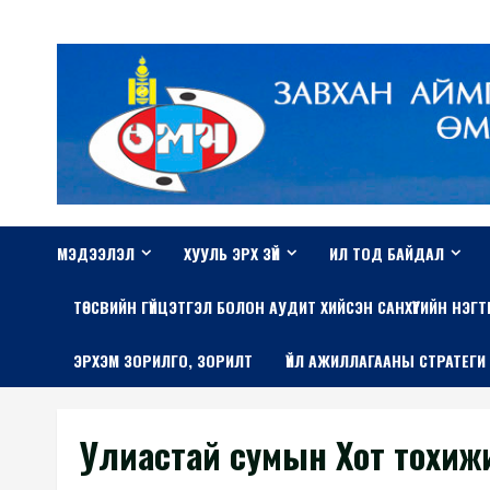
Skip
to
content
МЭДЭЭЛЭЛ
ХУУЛЬ ЭРХ ЗҮЙ
ИЛ ТОД БАЙДАЛ
TӨСВИЙН ГҮЙЦЭТГЭЛ БОЛОН АУДИТ ХИЙСЭН САНХҮҮГИЙН НЭГ
ЭРХЭМ ЗОРИЛГО, ЗОРИЛТ
ҮЙЛ АЖИЛЛАГААНЫ СТРАТЕГИ
Улиастай сумын Хот тохиж