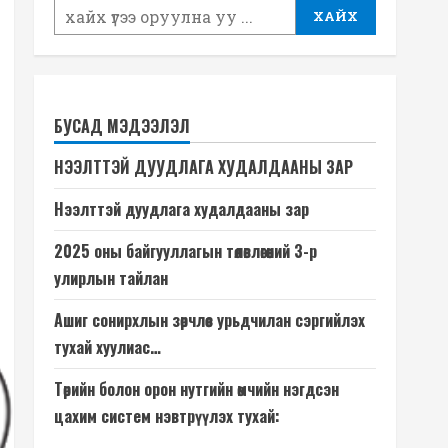
ХАЙХ
БУСАД МЭДЭЭЛЭЛ
НЭЭЛТТЭЙ ДУУДЛАГА ХУДАЛДААНЫ ЗАР
Нээлттэй дуудлага худалдааны зар
2025 оны байгууллагын төлөвлөгөөний 3-р
улирлын тайлан
Ашиг сонирхлын зөрчлөөс урьдчилан сэргийлэх
тухай хуулиас…
Төрийн болон орон нутгийн өмчийн нэгдсэн
цахим систем нэвтрүүлэх тухай: