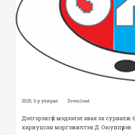
2025, 3-р улирал
Download
Дэлгэрэнгүй мэдээлэл авах эх сурвалж
хариуцсан мэргэжилтэн Д. Оюунпүрэв