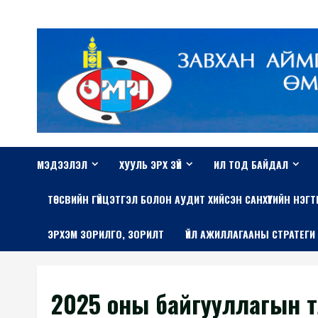
Skip
to
content
МЭДЭЭЛЭЛ
ХУУЛЬ ЭРХ ЗҮЙ
ИЛ ТОД БАЙДАЛ
TӨСВИЙН ГҮЙЦЭТГЭЛ БОЛОН АУДИТ ХИЙСЭН САНХҮҮГИЙН НЭГ
ЭРХЭМ ЗОРИЛГО, ЗОРИЛТ
ҮЙЛ АЖИЛЛАГААНЫ СТРАТЕГИ
2025 оны байгууллагын төл