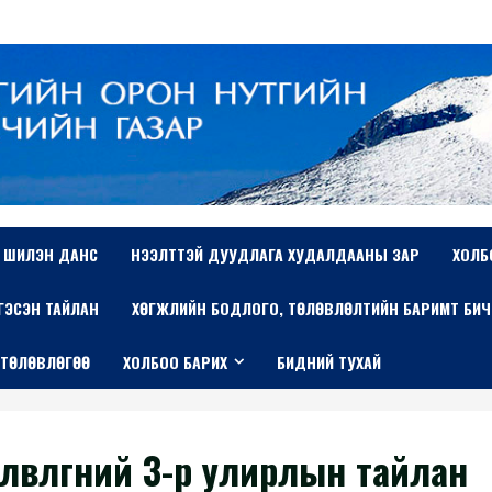
ШИЛЭН ДАНС
НЭЭЛТТЭЙ ДУУДЛАГА ХУДАЛДААНЫ ЗАР
ХОЛБ
ТГЭСЭН ТАЙЛАН
ХӨГЖЛИЙН БОДЛОГО, ТӨЛӨВЛӨЛТИЙН БАРИМТ БИЧ
 ТӨЛӨВЛӨГӨӨ
ХОЛБОО БАРИХ
БИДНИЙ ТУХАЙ
өвлөгөөний 3-р улирлын тайлан