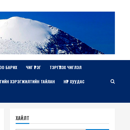
ОО БАРИХ
ЧИГ ҮҮРЭГ
ТЭРГҮҮЛЭХ ЧИГЛЭЛ
ГИЙН ХЭРЭГЖИЛТИЙН ТАЙЛАН
НҮҮР ХУУДАС
ХАЙЛТ