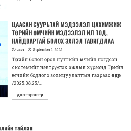
more
about
Төрийн
болон
орон
нутгийн
ЦААСАН СУУРЬТАЙ МЭДЭЭЛЭЛ ЦАХИМЖИЖ
өмчийн
нэгдсэн
ТӨРИЙН ӨМЧИЙН МЭДЭЭЛЭЛ ИЛ ТОД,
цахим
систем
НАЙДВАРТАЙ БОЛОХ ЭХЛЭЛ ТАВИГДЛАА
нэвтрүүлэх
тухай:
user
September 1, 2025
Төрийн болон орон нутгийн өмчийн нэгдсэн
системийг нэвтрүүлэх ажлын хүрээнд Төрийн
өмчийн бодлого зохицуулалтын газраас өнөөдөр
/2025.08.25/...
Read
дэлгэрэнгүй
more
about
ЦААСАН
СУУРЬТАЙ
МЭДЭЭЛЭЛ
ЦАХИМЖИЖ
ТӨРИЙН
жилийн тайлан
ӨМЧИЙН