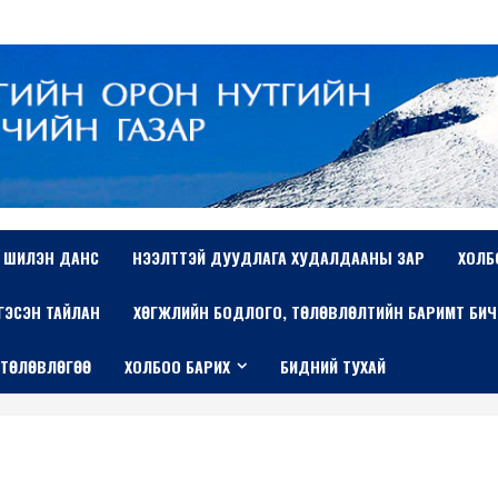
ШИЛЭН ДАНС
НЭЭЛТТЭЙ ДУУДЛАГА ХУДАЛДААНЫ ЗАР
ХОЛБ
ТГЭСЭН ТАЙЛАН
ХӨГЖЛИЙН БОДЛОГО, ТӨЛӨВЛӨЛТИЙН БАРИМТ БИЧ
 ТӨЛӨВЛӨГӨӨ
ХОЛБОО БАРИХ
БИДНИЙ ТУХАЙ