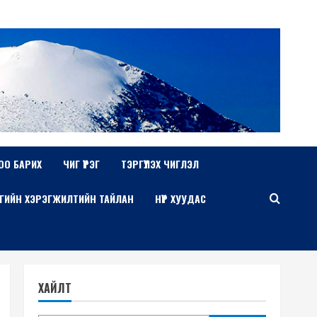
ОО БАРИХ
ЧИГ ҮҮРЭГ
ТЭРГҮҮЛЭХ ЧИГЛЭЛ
ГИЙН ХЭРЭГЖИЛТИЙН ТАЙЛАН
НҮҮР ХУУДАС
ХАЙЛТ