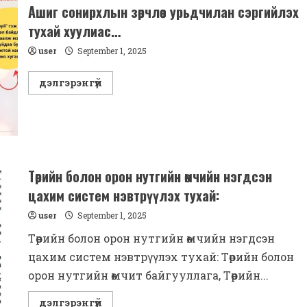
улирлын
Ашиг сонирхлын зөрчлөөс урьдчилан сэргийлэх
тайлан
тухай хуулиас…
user
September 1, 2025
Read
дэлгэрэнгүй
more
about
Ашиг
сонирхлын
зөрчлөөс
урьдчилан
сэргийлэх
тухай
хуулиас…
Төрийн болон орон нутгийн өмчийн нэгдсэн
цахим систем нэвтрүүлэх тухай:
user
September 1, 2025
Төрийн болон орон нутгийн өмчийн нэгдсэн
цахим систем нэвтрүүлэх тухай: Төрийн болон
орон нутгийн өмчит байгууллага, Төрийн...
Read
дэлгэрэнгүй