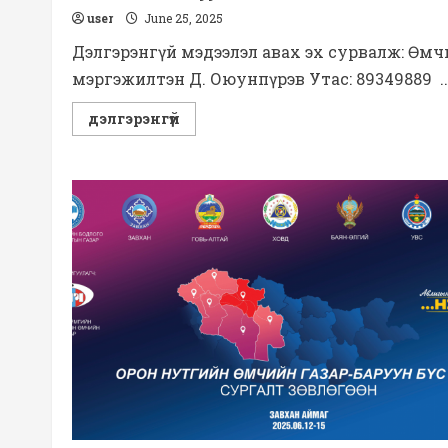
user
June 25, 2025
Дэлгэрэнгүй мэдээлэл авах эх сурвалж: Өмчи
мэргэжилтэн Д. Оюунпүрэв Утас: 89349889 ..
Read
дэлгэрэнгүй
more
about
2025
оны
байгууллагын
төлөвлөгөөний
хагас
жилийн
тайлан