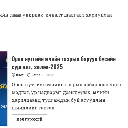
МЭДЭЭЛЭЛ
ИЛ
ТОД,
НАЙДВАРТАЙ
йн төлөөлөн удирдах, хяналт шалгалт хариуцсан
БОЛОХ
ЭХЛЭЛ
.
ТАВИГДЛАА
Орон нутгийн өмчийн газрын баруун бүсийн
сургалт, зөвлөгөөн-2025
user
June 18, 2025
Орон нутгийн өмчийн газрын албан хаагчдын
мэдлэг, ур чадварыг дээшлүүлэх, өмчийн
харилцаанд тулгамдаж буй асуудлын
шийдлийг гаргах,...
Read
дэлгэрэнгүй
more
about