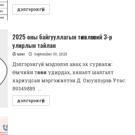
Read
дэлгэрэнгүй
more
about
Нээлттэй
дуудлага
худалдааны
зар
2025 оны байгууллагын төлөвлөгөөний 3-р
улирлын тайлан
user
September 30, 2025
Дэлгэрэнгүй мэдээлэл авах эх сурвалж:
Өмчийн төлөөлөн удирдах, хяналт шалгалт
хариуцсан мэргэжилтэн Д. Оюунпүрэв Утас:
89349889 ...
Read
дэлгэрэнгүй
more
about
2025
оны
байгууллагын
төлөвлөгөөний
3-
р