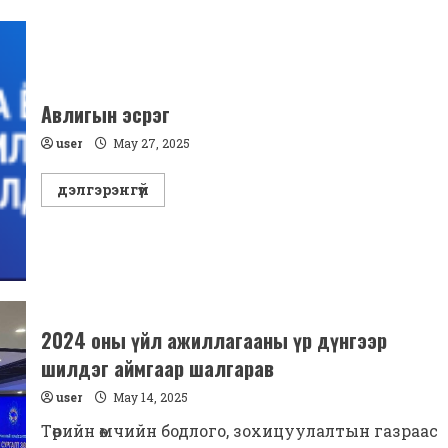
Орон
нутгийн
өмчийн
газрын
баруун
бүсийн
сургалт,
зөвлөгөөн-2025
Авлигын эсрэг
user
May 27, 2025
Read
дэлгэрэнгүй
more
about
Авлигын
эсрэг
2024 оны үйл ажиллагааны үр дүнгээр
шилдэг аймгаар шалгарав
user
May 14, 2025
Төрийн өмчийн бодлого, зохицуулалтын газраас