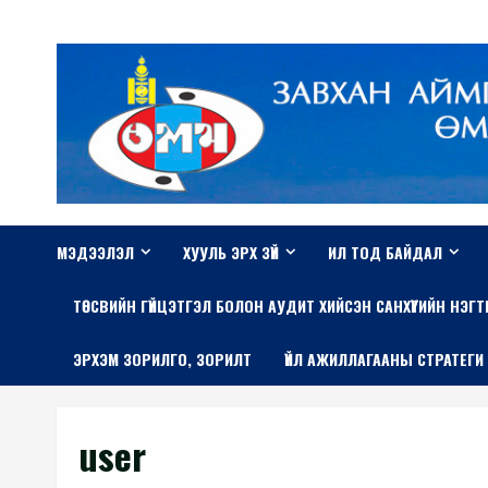
Skip
to
content
МЭДЭЭЛЭЛ
ХУУЛЬ ЭРХ ЗҮЙ
ИЛ ТОД БАЙДАЛ
TӨСВИЙН ГҮЙЦЭТГЭЛ БОЛОН АУДИТ ХИЙСЭН САНХҮҮГИЙН НЭГ
ЭРХЭМ ЗОРИЛГО, ЗОРИЛТ
ҮЙЛ АЖИЛЛАГААНЫ СТРАТЕГИ
user