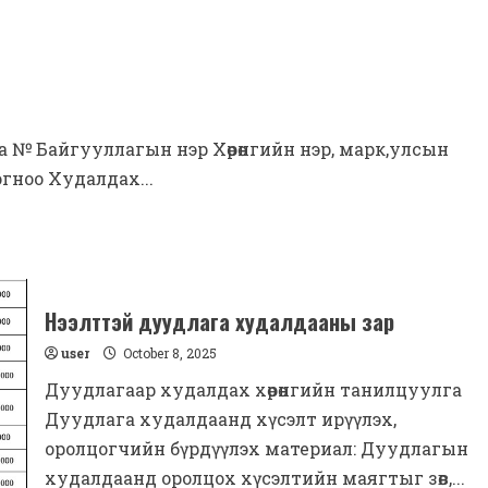
 № Байгууллагын нэр Хөрөнгийн нэр, марк,улсын
гноо Худалдах...
Нээлттэй дуудлага худалдааны зар
user
October 8, 2025
Дуудлагаар худалдах хөрөнгийн танилцуулга
Дуудлага худалдаанд хүсэлт ирүүлэх,
оролцогчийн бүрдүүлэх материал: Дуудлагын
худалдаанд оролцох хүсэлтийн маягтыг зөв,...