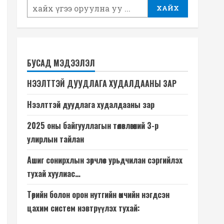
ХАЙХ
БУСАД МЭДЭЭЛЭЛ
НЭЭЛТТЭЙ ДУУДЛАГА ХУДАЛДААНЫ ЗАР
Нээлттэй дуудлага худалдааны зар
2025 оны байгууллагын төлөвлөгөөний 3-р
улирлын тайлан
Ашиг сонирхлын зөрчлөөс урьдчилан сэргийлэх
тухай хуулиас…
Төрийн болон орон нутгийн өмчийн нэгдсэн
цахим систем нэвтрүүлэх тухай: