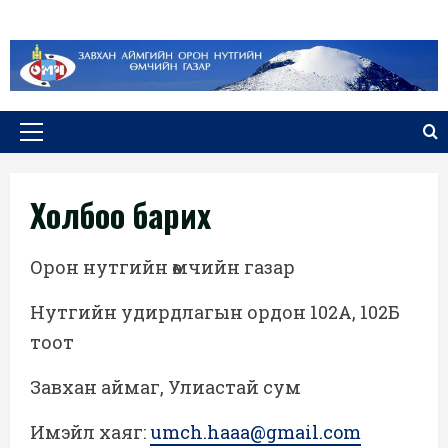
Skip
to
content
Primary
Menu
Холбоо барих
Орон нутгийн өмчийн газар
Нутгийн удирдлагын ордон 102А, 102Б
тоот
Завхан аймаг, Улиастай сум
Имэйл хаяг:
umch.haaa@gmail.com