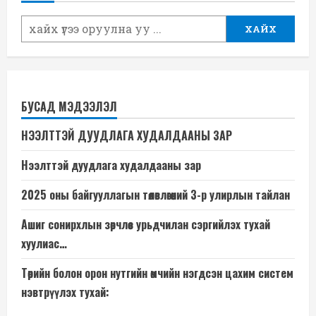
ХАЙХ
БУСАД МЭДЭЭЛЭЛ
НЭЭЛТТЭЙ ДУУДЛАГА ХУДАЛДААНЫ ЗАР
Нээлттэй дуудлага худалдааны зар
2025 оны байгууллагын төлөвлөгөөний 3-р улирлын тайлан
Ашиг сонирхлын зөрчлөөс урьдчилан сэргийлэх тухай
хуулиас…
Төрийн болон орон нутгийн өмчийн нэгдсэн цахим систем
нэвтрүүлэх тухай: