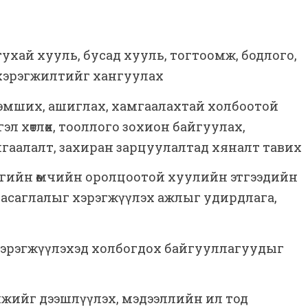
ухай хууль, бусад хууль, тогтоомж, бодлого,
ийн хэрэгжилтийг хангуулах
эзэмших, ашиглах, хамгаалахтай холбоотой
л хөтлөх, тооллого зохион байгуулах,
мгаалалт, захиран зарцуулалтад хяналт тавих
тгийн өмчийн оролцоотой хуулийн этгээдийн
засаглалыг хэрэгжүүлэх ажлыг удирдлага,
эрэгжүүлэхэд холбогдох байгууллагуудыг
мжийг дээшлүүлэх, мэдээллийн ил тод