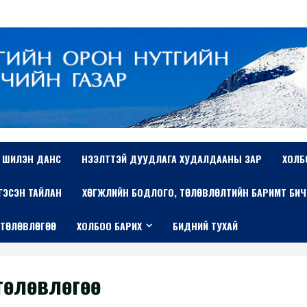
ШИЛЭН ДАНС
НЭЭЛТТЭЙ ДУУДЛАГА ХУДАЛДААНЫ ЗАР
ХОЛБ
ТГЭСЭН ТАЙЛАН
ХӨГЖЛИЙН БОДЛОГО, ТӨЛӨВЛӨЛТИЙН БАРИМТ БИЧ
 ТӨЛӨВЛӨГӨӨ
ХОЛБОО БАРИХ
БИДНИЙ ТУХАЙ
төлөвлөгөө