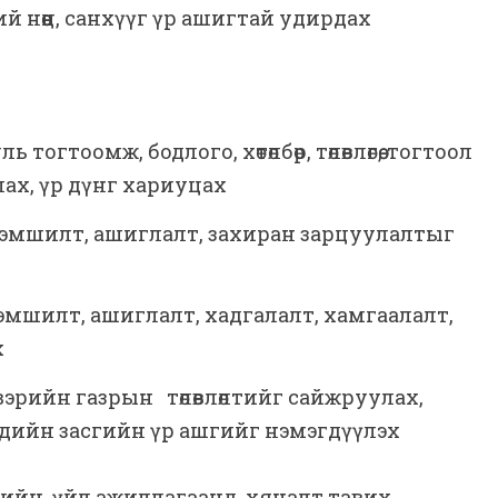
 нөөц, санхүүг үр ашигтай удирдах
огтоомж, бодлого, хөтөлбөр, төлөвлөгөө, тогтоол
ах, үр дүнг хариуцах
эзэмшилт, ашиглалт, захиран зарцуулалтыг
зэмшилт, ашиглалт, хадгалалт, хамгаалалт,
х
эрийн газрын төлөвлөлтийг сайжруулах,
ах, эдийн засгийн үр ашгийг нэмэгдүүлэх
дийн үйл ажиллагаанд хяналт тавих