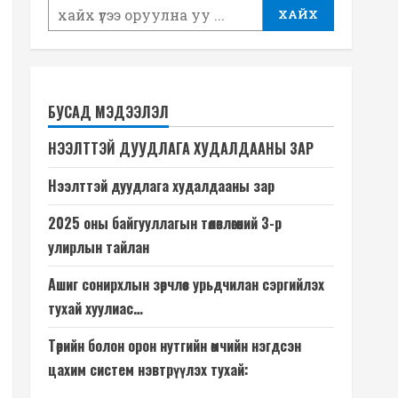
ХАЙХ
БУСАД МЭДЭЭЛЭЛ
НЭЭЛТТЭЙ ДУУДЛАГА ХУДАЛДААНЫ ЗАР
Нээлттэй дуудлага худалдааны зар
2025 оны байгууллагын төлөвлөгөөний 3-р
улирлын тайлан
Ашиг сонирхлын зөрчлөөс урьдчилан сэргийлэх
тухай хуулиас…
Төрийн болон орон нутгийн өмчийн нэгдсэн
цахим систем нэвтрүүлэх тухай: