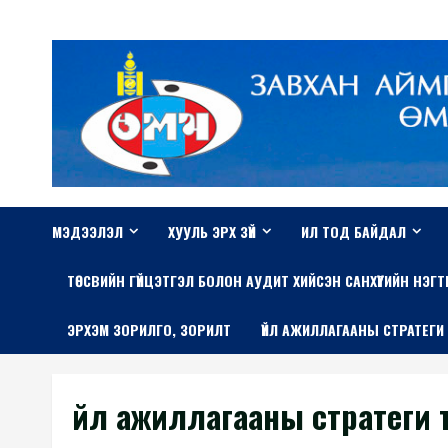
Skip
to
content
МЭДЭЭЛЭЛ
ХУУЛЬ ЭРХ ЗҮЙ
ИЛ ТОД БАЙДАЛ
TӨСВИЙН ГҮЙЦЭТГЭЛ БОЛОН АУДИТ ХИЙСЭН САНХҮҮГИЙН НЭГ
ЭРХЭМ ЗОРИЛГО, ЗОРИЛТ
ҮЙЛ АЖИЛЛАГААНЫ СТРАТЕГИ
Үйл ажиллагааны стратеги 