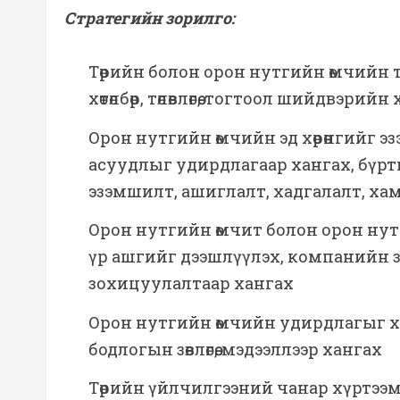
Стратегийн зорилго:
Төрийн болон орон нутгийн өмчийн т
хөтөлбөр, төлөвлөгөө, тогтоол шийдвэр
Орон нутгийн өмчийн эд хөрөнгийг 
асуудлыг удирдлагаар хангах, бүртгэ
эзэмшилт, ашиглалт, хадгалалт, ха
Орон нутгийн өмчит болон орон ну
үр ашгийг дээшлүүлэх, компанийн 
зохицуулалтаар хангах
Орон нутгийн өмчийн удирдлагыг х
бодлогын зөвлөгөө, мэдээллээр хангах
Төрийн үйлчилгээний чанар хүртээ