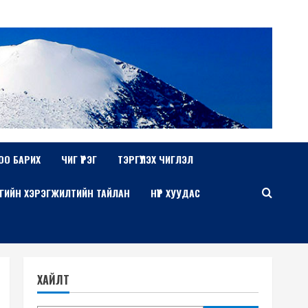
ОО БАРИХ
ЧИГ ҮҮРЭГ
ТЭРГҮҮЛЭХ ЧИГЛЭЛ
ГИЙН ХЭРЭГЖИЛТИЙН ТАЙЛАН
НҮҮР ХУУДАС
ХАЙЛТ