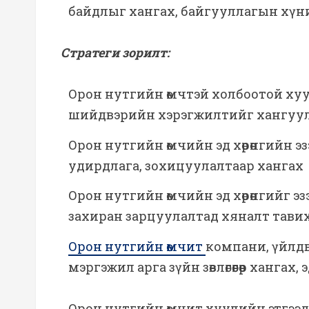
байдлыг хангах, байгууллагын хүний
Стратеги зорилт:
Орон нутгийн өмчтэй холбоотой хууль т
шийдвэрийн хэрэгжилтийг хангуул
Орон нутгийн өмчийн эд хөрөнгийн 
удирдлага, зохицуулалтаар хангах
Орон нутгийн өмчийн эд хөрөнгийг э
захиран зарцуулалтад хяналт тави
Орон нутгийн өмчит
компани, үйлдв
мэргэжил арга зүйн зөвлөгөөгөөр ханг
Орон нутгийн өмчит хуулийн этгээ