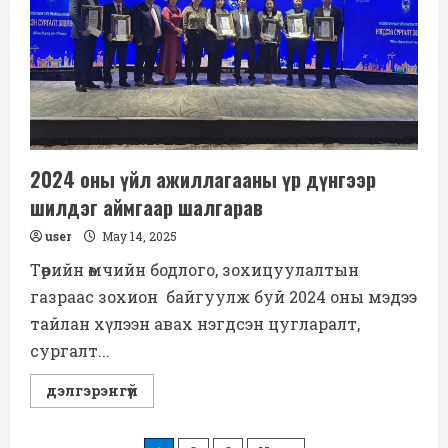
2024 оны үйл ажиллагааны үр дүнгээр
шилдэг аймгаар шалгарав
user
May 14, 2025
Төрийн өмчийн бодлого, зохицуулалтын
газраас зохион байгуулж буй 2024 оны мэдээ
тайлан хүлээн авах нэгдсэн цугларалт,
сургалт...
Read
дэлгэрэнгүй
more
about
2024
оны