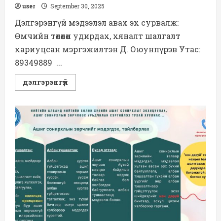
user
September 30, 2025
Дэлгэрэнгүй мэдээлэл авах эх сурвалж:
Өмчийн төлөөлөн удирдах, хяналт шалгалт
хариуцсан мэргэжилтэн Д. Оюунпүрэв Утас:
89349889 ...
Read
дэлгэрэнгүй
more
about
2025
оны
байгууллагын
төлөвлөгөөний
3-
р
улирлын
тайлан