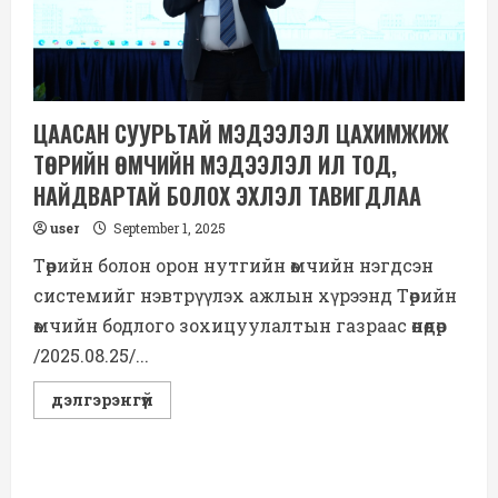
ЦААСАН СУУРЬТАЙ МЭДЭЭЛЭЛ ЦАХИМЖИЖ
ТӨРИЙН ӨМЧИЙН МЭДЭЭЛЭЛ ИЛ ТОД,
НАЙДВАРТАЙ БОЛОХ ЭХЛЭЛ ТАВИГДЛАА
user
September 1, 2025
Төрийн болон орон нутгийн өмчийн нэгдсэн
системийг нэвтрүүлэх ажлын хүрээнд Төрийн
өмчийн бодлого зохицуулалтын газраас өнөөдөр
/2025.08.25/...
Read
дэлгэрэнгүй
more
about
ЦААСАН
СУУРЬТАЙ
МЭДЭЭЛЭЛ
ЦАХИМЖИЖ