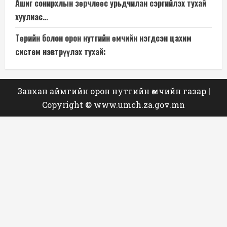
Ашиг сонирхлын зөрчлөөс урьдчилан сэргийлэх тухай
хуулиас…
Төрийн болон орон нутгийн өмчийн нэгдсэн цахим
систем нэвтрүүлэх тухай:
Завхан аймгийн орон нутгийн өмчийн газар
|
Copyright © www.umch.za.gov.mn