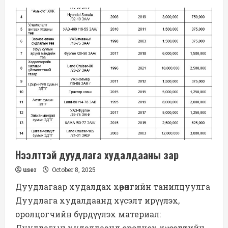
НЭЭЛТТЭЙ
ДУУДЛАГА
ХУДАЛДААНЫ
ЗАР
Нээлттэй дуудлага худалдааны зар
user
October 8, 2025
Дуудлагаар худалдах хөрөнгийн танилцуулга
Дуудлага худалдаанд хүсэлт ирүүлэх,
оролцогчийн бүрдүүлэх материал:
Дуудлагын худалдаанд оролцох хүсэлтийн