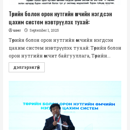
Төрийн болон орон нутгийн өмчийн нэгдсэн
цахим систем нэвтрүүлэх тухай:
user
September 1, 2025
Төрийн болон орон нутгийн өмчийн нэгдсэн
цахим систем нэвтрүүлэх тухай: Төрийн болон
орон нутгийн өмчит байгууллага, Төрийн...
Read
дэлгэрэнгүй
more
about
Төрийн
болон
орон
нутгийн
өмчийн
нэгдсэн
цахим
систем
нэвтрүүлэх
тухай: