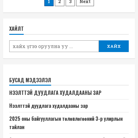
Posts
1
2
3
Next
үйл
ажиллагааны
pagination
үр
дүнгээр
шилдэг
аймгаар
ХАЙЛТ
шалгарав
ХАЙХ
БУСАД МЭДЭЭЛЭЛ
НЭЭЛТТЭЙ ДУУДЛАГА ХУДАЛДААНЫ ЗАР
Нээлттэй дуудлага худалдааны зар
2025 оны байгууллагын төлөвлөгөөний 3-р улирлын
тайлан