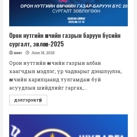
Орон нутгийн өмчийн газрын баруун бүсийн
сургалт, зөвлөгөөн-2025
user
June 18, 2025
Орон нутгийн өмчийн газрын албан
хаагчдын мэдлэг, ур чадварыг дээшлүүлэх,
өмчийн харилцаанд тулгамдаж буй
асуудлын шийдлийг гаргах,...
Read
дэлгэрэнгүй
more
about
Орон
нутгийн
өмчийн
газрын
баруун
бүсийн