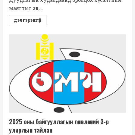
маягтыг зөв,...
Read
дэлгэрэнгүй
more
about
Нээлттэй
дуудлага
худалдааны
зар
2025 оны байгууллагын төлөвлөгөөний 3-р
улирлын тайлан