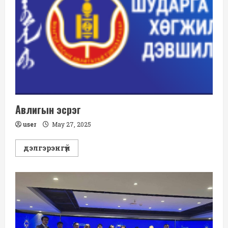
сургалт,
зөвлөгөөн-2025
Авлигын эсрэг
user
May 27, 2025
Read
дэлгэрэнгүй
more
about
Авлигын
эсрэг