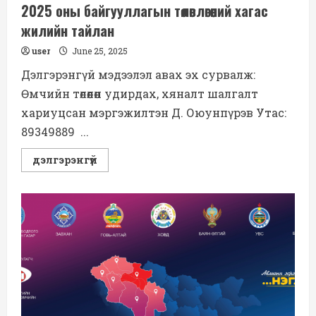
ТӨРИЙН
2025 оны байгууллагын төлөвлөгөөний хагас
ӨМЧИЙН
МЭДЭЭЛЭЛ
жилийн тайлан
ИЛ
ТОД,
user
June 25, 2025
НАЙДВАРТАЙ
БОЛОХ
Дэлгэрэнгүй мэдээлэл авах эх сурвалж:
ЭХЛЭЛ
ТАВИГДЛАА
Өмчийн төлөөлөн удирдах, хяналт шалгалт
хариуцсан мэргэжилтэн Д. Оюунпүрэв Утас:
89349889 ...
Read
дэлгэрэнгүй
more
about
2025
оны
байгууллагын
төлөвлөгөөний
хагас
жилийн
тайлан