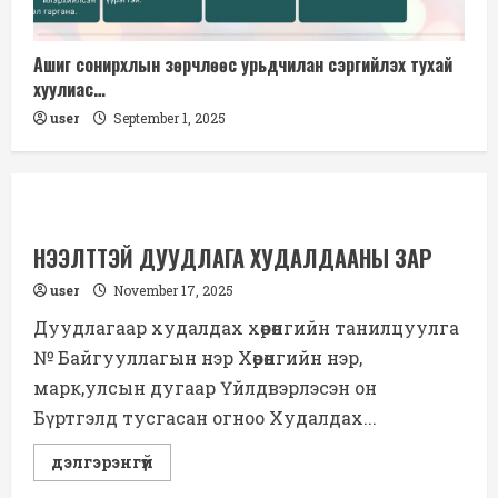
Ашиг сонирхлын зөрчлөөс урьдчилан сэргийлэх тухай
хуулиас…
user
September 1, 2025
НЭЭЛТТЭЙ ДУУДЛАГА ХУДАЛДААНЫ ЗАР
user
November 17, 2025
Дуудлагаар худалдах хөрөнгийн танилцуулга
№ Байгууллагын нэр Хөрөнгийн нэр,
марк,улсын дугаар Үйлдвэрлэсэн он
Бүртгэлд тусгасан огноо Худалдах...
Read
дэлгэрэнгүй
more
about