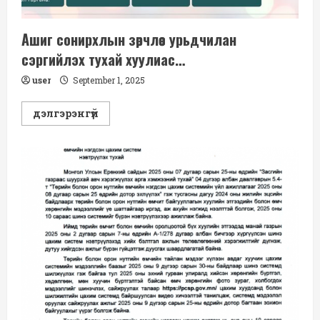
Ашиг сонирхлын зөрчлөөс урьдчилан
сэргийлэх тухай хуулиас…
user
September 1, 2025
Read
дэлгэрэнгүй
more
about
Ашиг
сонирхлын
зөрчлөөс
урьдчилан
сэргийлэх
тухай
хуулиас…